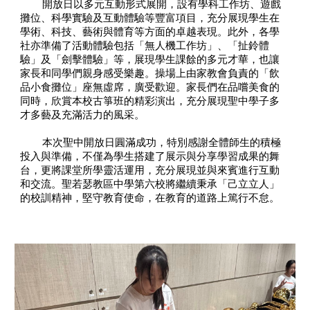
開放日以多元互動形式展開，設有學科工作坊、遊戲
攤位、科學實驗及互動體驗等豐富項目，充分展現學生在
學術、科技、藝術與體育等方面的卓越表現。此外，各學
社亦準備了活動體驗包括「無人機工作坊」、「扯鈴體
驗」及「劍擊體驗」等，展現學生課餘的多元才華，也讓
家長和同學們親身感受樂趣。操場上由家教會負責的「飲
品小食攤位」座無虛席，廣受歡迎。家長們在品嚐美食的
同時，欣賞本校古箏班的精彩演出，充分展現聖中學子多
才多藝及充滿活力的風采。
本次聖中開放日圓滿成功，特別感謝全體師生的積極
投入與準備，不僅為學生搭建了展示與分享學習成果的舞
台，更將課堂所學靈活運用，充分展現並與來賓進行互動
和交流。聖若瑟教區中學第六校將繼續秉承「己立立人」
的校訓精神，堅守教育使命，在教育的道路上篤行不怠。