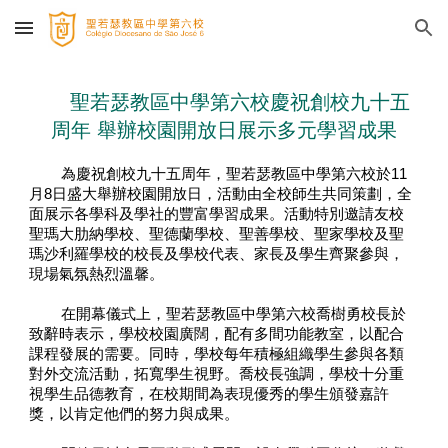
Skip to main content
Skip to navigation
聖若瑟教區中學第六校慶祝創校九十五
周年
舉辦校園開放日展示多元學習成果
為慶祝創校九十五周年，聖若瑟教區中學第六校於
11
月
8
日盛大舉辦校園開放日，活動由全校師生共同策劃，全
面展示各學科及學社的豐富學習成果。活動特別邀請友校
聖瑪大肋納學校、聖德蘭學校、聖善學校、聖家學校及聖
瑪沙利羅學校的校長及學校代表、家長及學生齊聚參與，
現場氣氛熱烈溫馨。
在開幕儀式上，聖若瑟教區中學第六校喬樹勇校長於
致辭時表示，學校校園廣闊，配有多間功能教室，以配合
課程發展的需要。同時，學校每年積極組織學生參與各類
對外交流活動，拓寬學生視野。喬校長強調，學校十分重
視學生品德教育，在校期間為表現優秀的學生頒發嘉許
獎，以肯定他們的努力與成果。