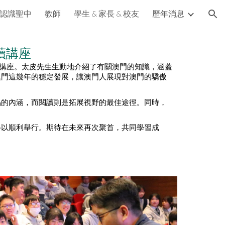
認識聖中
教師
學生 & 家長 & 校友
歷年消息
ion
讀講座
講座。太皮先生生動地介紹了有關澳門的知識，涵蓋
澳門這幾年的穩定發展，讓澳門人展現對澳門的驕傲
品的內涵，而閱讀則是拓展視野的最佳途徑。同時，
得以順利舉行。期待在未來再次聚首，共同學習成