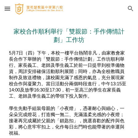
Skip to main content
Skip to navigation
家校合作順利舉行「雙親節：手作傳情計
劃」工作坊
5月7日（四）下午，本校一樓平台熱鬧非凡，由家教會家
長合作下舉辦的「雙親節：手作傳情計劃」工作坊順利舉
行。家長義工、老師及學生義工於前一日提早到校準備物
資，周詳安排確保活動順利展開；同時，亦為全校教職員
制作及致送禮物，讓校園充滿了感恩的氣息，充分展現家
校合作與凝聚力。當日活動分兩個時段進行，中午13:15至
14:00及放學16:30至17:30，初一至高三的學生在家長義
工、老師及學生義工的帶領下投入製作。
學生先動手組裝母親的「小夜燈」，憑著耐心與細心，一
朵朵完成燈花，打造獨一無二、充滿溫柔光感的小夜燈；
接著再完成屬於父親的「鎖匙扣」，挑選喜歡的配件與色
彩，將心意牢牢扣上，化作每日出門時也能帶著的幸運與
祝福。