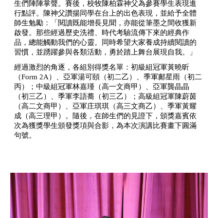
生們陣陣掌聲。賽後，校牧陳柏霖神父為參賽學生表現進
行點評。陳神父讚揚同學在台上的出色表現，並給予全體
師生勉勵：「閱讀既能增長見聞，亦能從筆墨之間收獲新
啟發。那些經過歷史洗禮、時代考驗流傳下來的經典作
品，總能觸動我們的心靈。同時希望大家養成持續閱讀的
習慣，並踴躍參與各類活動，勇於踏上舞台展現自我。」
經過激烈的角逐，各組別得獎名單：初級組冠軍黃曉昕
（Form 2A）、亞軍湯可頤（初二乙）、季軍鄺星雨（初二
丙）；中級組冠軍林嘉瑾（高一文商甲）、亞軍龔晶晶
（初三乙）、季軍李語蕎（初三乙）；高級組冠軍陳蔚茵
（高二文商甲）、亞軍庄琪琪（高三文商乙）、季軍黃耀
成（高三理甲）。隨後，在師生們的見證下，頒獎嘉賓依
次為獲獎學生頒發獎項與合影，為本次演講比賽畫下圓滿
句號。