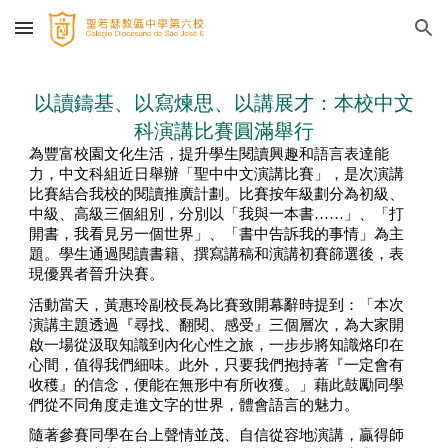
Skip to main content
Skip to navigation
以讀鑄基、以寫煉思、以講展才：本校中文
科演講比賽圓滿舉行
為豐富校園文化生活，提升學生閱讀興趣和語言表達能
力，中文科組近日舉辦「聖中中文演講比賽」，是次演講
比賽結合我校的閱讀推廣計劃。比賽按年級劃分為初級、
中級、高級三個組別，分別以「我與一本書……」、「打
開書，我看見另一個世界」、「書中告訴我的事情」為主
題。學生通過閱讀書籍、撰寫講稿和演講初賽篩選後，表
現優異者晉升決賽。
活動當天，黃惠玲副校長為比賽致開幕辭時提到：「本次
演講主題透過『尋找、翻閱、感受』三個層次，為大家開
啟一場從汲取知識到內化心性之旅，一步步將知識烙印在
心間，值得我們細味。此外，只要我們抱持著『一定會有
收穫』的信念，便能在無形中有所收獲。」藉此鼓勵同學
們從不同角度走進文字的世界，體會語言的魅力。
隨著參賽同學在台上聲情並茂、自信從容地演講，贏得師