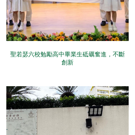
聖若瑟六校勉勵高中畢業生砥礪奮進，不斷
創新