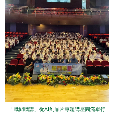
「職問職講」從AI到晶片專題講座圓滿舉行