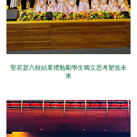
聖若瑟六校結業禮勉勵學生獨立思考塑造未
來