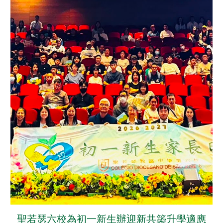
聖若瑟六校為初一新生辦迎新共築升學適應