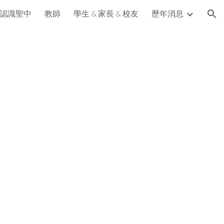
認識聖中
教師
學生 & 家長 & 校友
歷年消息
ion