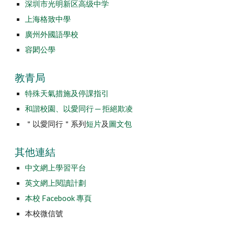
深圳市光明新区高级中学
上海格致中學
廣州外國語學校
容閎公學
教青局
特殊天氣措施及停課指引
和諧校園、以愛同行 ─ 拒絕欺凌
＂以愛同行＂系列
短片
及
圖文包
其他連結
中文網上學習平台
英文網上閱讀計劃
本校 Facebook 專頁
本校微信號