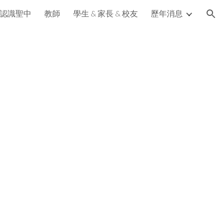
認識聖中
教師
學生 & 家長 & 校友
歷年消息
ion