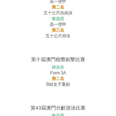
高一理甲
第二名
五十公尺自由泳
黎藹恩
高一理甲
第三名
五十公尺仰泳
第十屆澳門校際劍擊比賽
林永欣
Form 3A
第二名
B組女子重劍
第43屆澳門分齡游泳比賽
黎藹恩