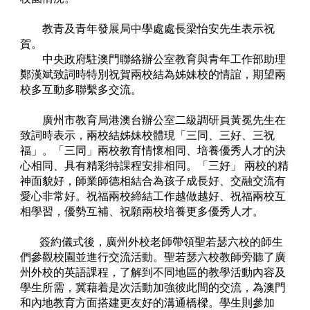
教青及青年發展局中學處處長梁怡安先生表示祝
賀。
中央政府駐澳門聯絡辦公室教育與青年工作部助理
鄭漢斌致詞時特別祝賀兩校結為姊妹校的情誼，期望兩
校多互動多聯繫多交流。
廣州市教育局港澳台辦公室二級調研員黃冕先生在
致詞時表示，兩校結姊妹校體現「三同、三好、三祝
福」。「三同」兩校教育情懷相同、培養優秀人才的決
心相同、具有精彩特課程安排相同。「三好」 兩校的精
神面貌好，師業師德相結合為孩子成長好、交融交流有
愛心非常好。祝福兩校締結工作越做越好、祝福兩校互
相學習，優勢互補、祝願兩校培養更多優秀人才。
簽約儀式後，廣州外校老師帶領聖若瑟六校的師生
們參觀校園並進行交流活動。聖若瑟六校教師旁聽了廣
州外校的英語課程，了解到不同地區的教學活動內容及
學生所需，冀藉着是次活動加強彼此間的交流，為澳門
和內地教育方面搭建更友好的溝通橋樑。學生則參加