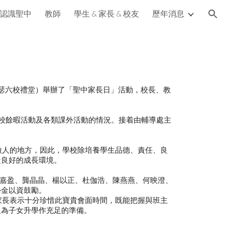
認識聖中
教師
學生 & 家長 & 校友
歷年消息
ion
若瑟六校禮堂）舉辦了「聖中家長日」活動，校長、教
校餘暇活動及各類課外活動的情況。接着由輔導處主
做人的地方，因此，學校除培養學生品德、責任、良
造良好的成長環境。
趙嘉盈、龔晶晶、楊以正、杜伽浩、陳燕燕、何映澄、
學金以資鼓勵。
家長表示十分珍惜此寶貴會面時間，既能把握與班主
取為子女升學作充足的準備。