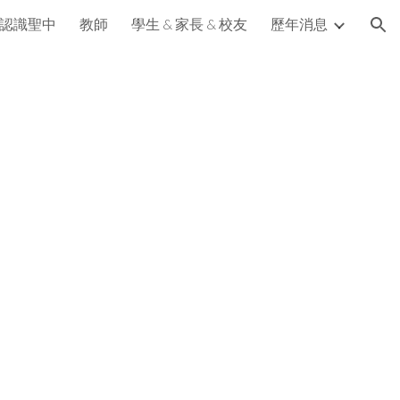
認識聖中
教師
學生 & 家長 & 校友
歷年消息
ion