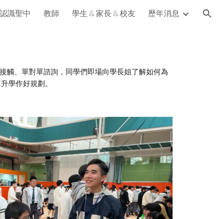
認識聖中
教師
學生 & 家長 & 校友
歷年消息
ion
離接觸、單對單諮詢，同學們即場向學長姐了解如何為
來升學作好規劃。