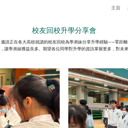
主頁
ip to main content
Skip to navigat
校友回校升學分享會
）邀請正在各大高校就讀的校友回校為學弟妹分享升學經驗——零距
，讓學弟妺獲益良多。期望各位同學對升學的資訊掌握更多，對未