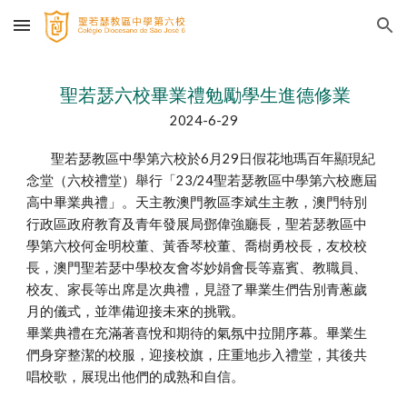
Skip to main content
Skip to navigation
聖若瑟六校畢業禮勉勵學生進德修業
2024-6-29
聖若瑟教區中學第六校於6月29日假花地瑪百年顯現紀
念堂（六校禮堂）舉行「23/24聖若瑟教區中學第六校應屆
高中畢業典禮」。天主教澳門教區李斌生主教，澳門特別
行政區政府教育及青年發展局鄧偉強廳長，聖若瑟教區中
學第六校何金明校董、黃香琴校董、喬樹勇校長，友校校
長，澳門聖若瑟中學校友會岑妙娟會長等嘉賓、教職員、
校友、家長等出席是次典禮，見證了畢業生們告別青蔥歲
月的儀式，並準備迎接未來的挑戰。
畢業典禮在充滿著喜悅和期待的氣氛中拉開序幕。畢業生
們身穿整潔的校服，迎接校旗，庄重地步入禮堂，其後共
唱校歌，展現出他們的成熟和自信。