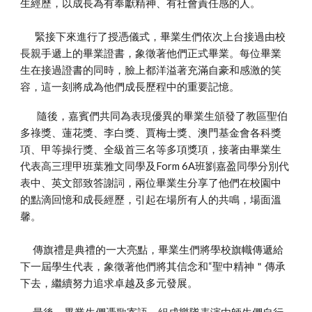
生經歷，以成長為有奉獻精神、有社會責任感的人。
緊接下來進行了授憑儀式，畢業生們依次上台接過由校
長親手遞上的畢業證書，象徵著他們正式畢業。每位畢業
生在接過證書的同時，臉上都洋溢著充滿自豪和感激的笑
容，這一刻將成為他們成長歷程中的重要記憶。
隨後，嘉賓們共同為表現優異的畢業生頒發了教區聖伯
多祿獎、蓮花獎、李白獎、賈梅士獎、澳門基金會各科獎
項、甲等操行獎、全級首三名等多項獎項，接著由畢業生
代表高三理甲班葉雅文同學及Form 6A班劉嘉盈同學分別代
表中、英文部致答謝詞，兩位畢業生分享了他們在校園中
的點滴回憶和成長經歷，引起在場所有人的共鳴，場面溫
馨。
傳旗禮是典禮的一大亮點，畢業生們將學校旗幟傳遞給
下一屆學生代表，象徵著他們將其信念和“聖中精神＂傳承
下去，繼續努力追求卓越及多元發展。