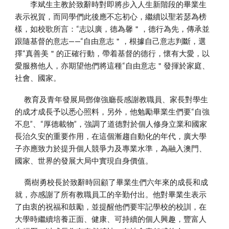
李斌生主教於致辭時對即將步入人生新階段的畢業生
表示祝賀，而同學們此後應不忘初心，繼續以聖若瑟為榜
樣，如校歌所言：“志以廣，德為馨＂，德行為先，傳承並
跟隨基督的意志——“自由意志＂，根據自己意志判斷，選
擇“真善美＂的正確行動，帶着基督的德行，懷有大愛，以
愛服務他人，亦期望他們將這種“自由意志＂發揮於家庭、
社會、國家。
教育及青年發展局鄧偉強廳長感謝教職員、家長對學生
的成才成長予以悉心照料，另外，他勉勵畢業生們要“自強
不息”、“厚德載物”，強調了道德對於個人修身立業和國家
長治久安的重要作用，在這個漸趨自動化的年代，廣大學
子亦應致力於提升個人競爭力及專業水準，為融入澳門、
國家、世界的發展大局中實現自身價值。
喬樹勇校長於致辭時回顧了畢業生們六年來的成長和成
就，亦感謝了所有教職員工的辛勤付出。他對畢業生表示
了由衷的祝福和鼓勵，並提醒他們要牢記學校的校訓，在
大學時繼續培養正面、健康、可持續的個人興趣，豐富人