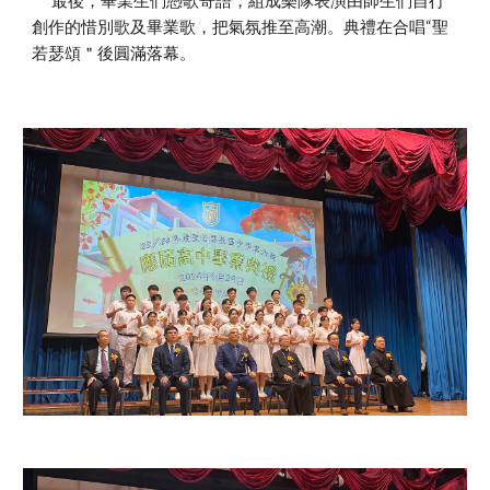
最後，畢業生們憑歌寄語，組成樂隊表演由師生們自行
創作的惜別歌及畢業歌，把氣氛推至高潮。典禮在合唱“聖
若瑟頌＂後圓滿落幕。