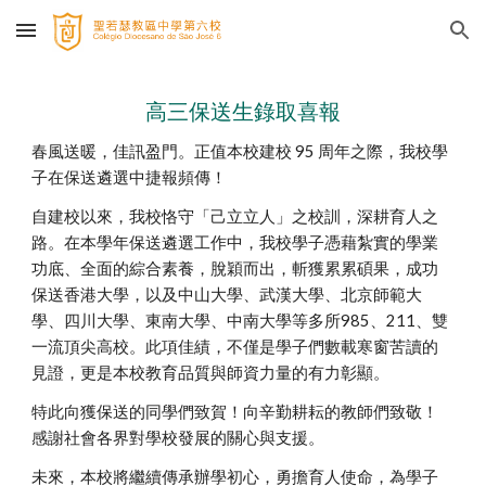
Skip to main content
Skip to navigation
高三保送生錄取喜報
春風送暖，佳訊盈門。正值本校建校 95 周年之際，我校學
子在保送遴選中捷報頻傳！
自建校以來，我校恪守「己立立人」之校訓，深耕育人之
路。在本學年保送遴選工作中，我校學子憑藉紮實的學業
功底、全面的綜合素養，脫穎而出，斬獲累累碩果，成功
保送香港大學，以及中山大學、武漢大學、北京師範大
學、四川大學、東南大學、中南大學等多所985、211、雙
一流頂尖高校。此項佳績，不僅是學子們數載寒窗苦讀的
見證，更是本校教育品質與師資力量的有力彰顯。
特此向獲保送的同學們致賀！向辛勤耕耘的教師們致敬！
感謝社會各界對學校發展的關心與支援。
未來，本校將繼續傳承辦學初心，勇擔育人使命，為學子