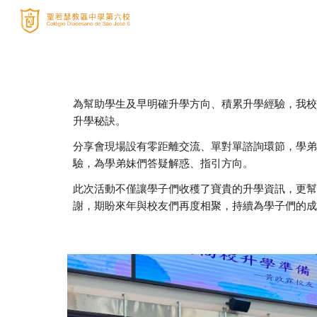
Sk
為幫助學生及早明確升學方向、積累升學經驗，我校
升學秘訣。
分享會現場設有零距離交流、單對單諮詢環節，學弟
驗，為學弟妹們答疑解惑、指引方向。
此次活動不僅讓學子們收穫了寶貴的升學資訊，更幫
謝，期盼來年與校友們再度相聚，持續為學子們的成