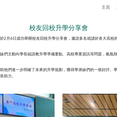
主頁
ip to main content
Skip to navigat
校友回校升學分享會
於2月6日成功舉辦校友回校升學分享會，邀請多名就讀於各大高校
妹們主動向學長姐請教升學準備要點、高校專業資訊等問題，氣氛
助他們進一步明確了未來的升學規劃，獲得學弟妹們的一致好評。
長助力。