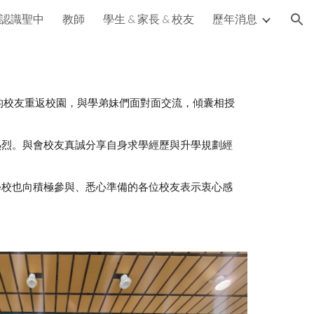
認識聖中
教師
學生 & 家長 & 校友
歷年消息
ion
的校友重返校園，與學弟妹們面對面交流，傾囊相授
熱烈。與會校友真誠分享自身求學經歷與升學規劃經
學校也向積極參與、悉心準備的各位校友表示衷心感