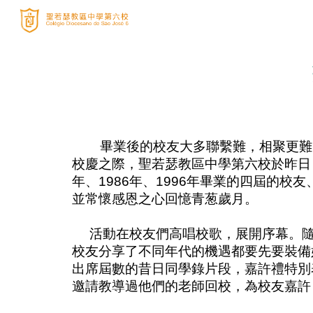
Sk
畢業後的校友大多聯繫難，相聚更難，
校慶之際，聖若瑟教區中學第六校於昨日（
年、1986年、1996年畢業的四屆的
並常懷感恩之心回憶青葱歲月。
活動在校友們高唱校歌，展開序幕。隨
校友分享了不同年代的機遇都要先要裝備
出席屆數的昔日同學錄片段，嘉許禮特別
邀請教導過他們的老師回校，為校友嘉