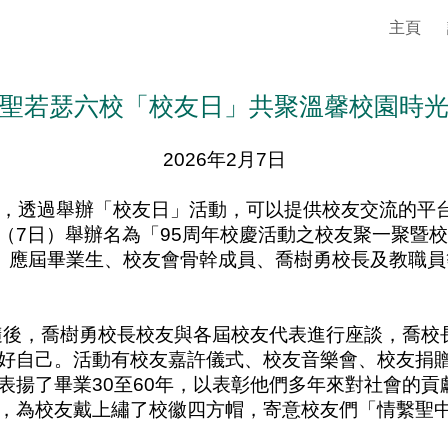
主頁
ip to main content
Skip to navigat
聖若瑟六校「校友日」共聚溫馨校園時
2026年2月7日
透過舉辦「校友日」活動，可以提供校友交流的平台
7日）舉辦名為「95周年校慶活動之校友聚一聚暨校友嘉
校友、應屆畢業生、校友會骨幹成員、喬樹勇校長及教職員
後，喬樹勇校長校友與各屆校友代表進行座談，喬校
好自己。活動有校友嘉許儀式、校友音樂會、校友捐
表揚了畢業30至60年，以表彰他們多年來對社會的
許，為校友戴上繡了校徽四方帽，寄意校友們「情繫聖