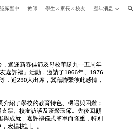
認識聖中
教師
學生 & 家長 & 校友
歷年消息
ion
光
，適逢新春佳節及母校華誕九十五周年
許禮」活動，邀請了1966年、1976
等，近280人出席，冀藉聯繫彼此感情，
長介紹了學校的教育特色、機遇與困難；
贈支票、校友訪談及茶聚環節。先後回顧
貢獻與成就，嘉許禮儀式簡單而隆重，特別
中，宏揚校訓」。