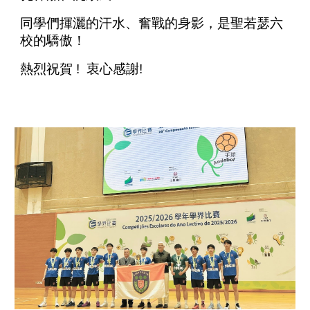
同學們揮灑的汗水、奮戰的身影，是聖若瑟六
校的驕傲！
熱烈祝賀 ! 衷心感謝!