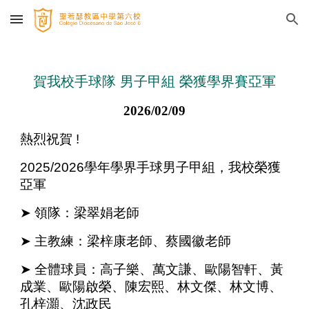
Skip to main content
Skip to navigation
賀我校手球隊 男子
甲
組 榮獲學界賽亞軍
2026/02/09
熱烈祝賀 !
2025/2026
學年學界手球男子
甲組
，我校榮獲
亞軍
➤
領隊：梁翠娟老師
➤
主教練：梁梓康老師、蔡國徽老師
➤
全體球員：高子樂、萬文謙、歐陽智軒、黃
成業、歐陽啟榮、陳宏熙、林文傑、林文博、
孔梓灝、沈政民