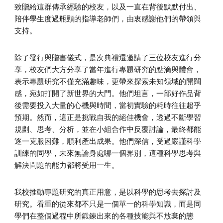
致贈給這群傳承經驗的校友，以及一直在背後默默付出、
陪伴學生度過瓶頸的指導老師們，由衷感謝他們的帶領與
支持。
除了發行與贈書儀式，是次典禮還邀請了三位校友進行分
享，校友們大方分享了當年進行專題研究的點滴與體會，
表示專題研究不僅充滿趣味，更帶來探索未知領域的開闊
感，宛如打開了新世界的大門。他們坦言，一部好作品背
後需要投入大量的心機與時間，當初實驗的耗時往往超乎
預期。然而，這正是挑戰自我的絕佳機會，透過不斷學習
規劃、思考、分析，並在小組合作中反覆討論，最終都能
逐一克服困難，順利產出成果。他們深信，受過嚴謹科學
訓練的同學，未來無論身處哪一個界別，這種科學思考與
解決問題的能力都將受用一生。
我校推動專題研究的真正用意，是以科學的思考去探討及
研究。看重的從來都不只是一個單一的科學知識，而是同
學們在整個過程中所鍛鍊出來的各種技能與不放棄的態