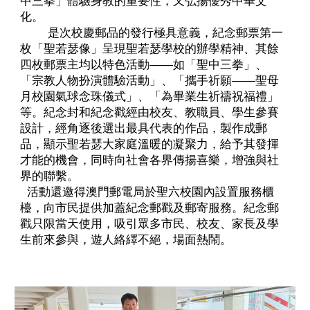
中三拳」體驗身教的重要性，又弘揚優秀中華文
化。
是次校慶郵品的發行極具意義，紀念郵票第一
枚「聖若瑟像」呈現聖若瑟學校的辦學精神、其餘
四枚郵票主均以特色活動——如「聖中三拳」、
「宗教人物扮演體驗活動」、「攜手祈願——聖母
月校園氣球念珠儀式」、「為畢業生祈禱祝福禮」
等。紀念封和紀念戳經由校友、教職員、學生參賽
設計，經角逐後選出最具代表的作品，製作成郵
品，顯示聖若瑟大家庭溫暖的凝聚力，給予其發揮
才能的機會，同時向社會各界傳揚喜樂，增強與社
界的聯繫。
活動還邀得澳門郵電局於聖六校園內設置服務櫃
檯，向市民提供加蓋紀念郵戳及郵寄服務。紀念郵
戳只限當天使用，吸引眾多市民、校友、家長及學
生前來參與，遊人絡繹不絕，場面熱鬧。