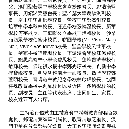
會陳庭鋒主任、柴浩東神父、杜亮神父、陳柏霖神
父、澳門聖若瑟中學校友會岑妙娟會長、鄺浩漢監
事長、周紹湘榮譽會長；聖若瑟大學農韻淇副校
長、培正中學高錦輝校長、勞校中學鄭杰釗校長、
培華中學李秋林校長、庇道學校張轉澄校長、新華
學校何宇校長、二龍喉公立學校王培梅校長、沙梨
頭坊眾學校任蜜莎校長、聯國學校(Mr. Vivek Nair)
Nair, Vivek Vasudevan校長、聖善學校吳世華校
長、聖家學校譚麗珊校長、下環浸會學校江佩貞校
長、鮑思高粵華小學余碧鳳校長、蓮峰普濟學校何
敏輝校長、陳瑞祺永援中學鄭秀琼校長、創新中學
崔寶峰校長、明愛幼稚園唐一甜校長、啟智學校鄭
萱頤校長、雷鳴道主教紀念學校林啟輝校長、協同
特殊教育學校林劍如校長以及近四十多所學校的校
長、副校長、主任等代表出席，連同師生、家長、
校友近五百人出席。
主持發行儀式由主禮嘉賓中聯辦教青部程啓銀
處長、郵電局葉頌華副局長、教青局敏芝廳長、澳
門中華教育會鄭洪光會長、天主教學校聯會劉麗妹