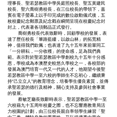
理事長、聖若瑟教區中學吳庭照校長、聖五黃建民
校長、聖六喬樹勇校長，在三位校長的帶領下，嘉
賓在電子螢幕上以手印完成的數位啟動儀式後，五
枚校慶紀念郵票及紀念戳在瞬間呈現在校慶紀念封
封上，代表著各項郵品正式發行。
喬樹勇校長代表致辭時，回顧學校的發展，表
達了歷任校長「篳路藍縷，以啟山林」的拓荒精
神，值得我們欽佩；也表達了九十五年來前輩同工
「一分耕耘，一分收穫」的使命感，足為我們典
範。表示對於聖若瑟教區中學創校九十五年十分感
恩，學校成為本澳歷史較悠久學校之一，各校部的
發展為澳門培育一代又一代的人才，他期望今後聖
若瑟教區中學一至六校的學師生不忘初心，繼續秉
持“己立立人”的教育理念，培養學生優良素質，並傳
承聖若瑟的德行及精神，關心支持及參與社會事業
的發展。
蔡敏芝廳長致辭時表示，聖若瑟教區中學一至
六校藉九十五周年校慶之際，也不忘響應教青局活
力校園的計劃，由三位校長親自率領學生練習「聖