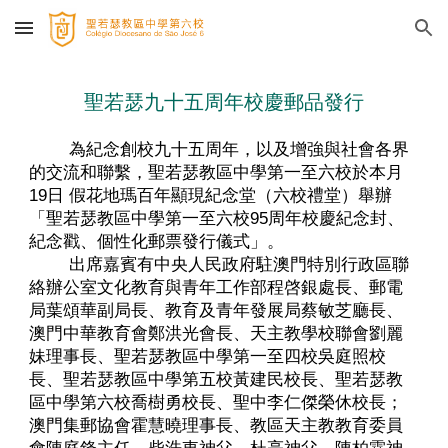
Skip to main content
Skip to navigation
聖若瑟九十五周年校慶郵品發行
為紀念創校九十五周年，以及增強與社會各界
的交流和聯繫，聖若瑟教區中學第一至六校於本月
19日 假花地瑪百年顯現紀念堂（六校禮堂）舉辦
「聖若瑟教區中學第一至六校95周年校慶紀念封、
紀念戳、個性化郵票發行儀式」。
出席嘉賓有中央人民政府駐澳門特別行政區聯
絡辦公室文化教育與青年工作部程啓銀處長、郵電
局葉頌華副局長、教育及青年發展局蔡敏芝廳長、
澳門中華教育會鄭洪光會長、天主教學校聯會劉麗
妹理事長、聖若瑟教區中學第一至四校吳庭照校
長、聖若瑟教區中學第五校黃建民校長、聖若瑟教
區中學第六校喬樹勇校長、聖中李仁傑榮休校長；
澳門集郵協會霍慧曉理事長、教區天主教教育委員